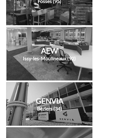
Fosses (95)
AEW
Issy-les-Moulineaux (92)
GENVIA
Béziers (34)