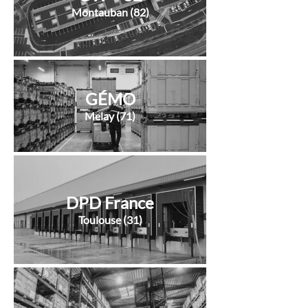
Montauban (82)
GÉMO
Melay (71)
DPD France
Toulouse (31)