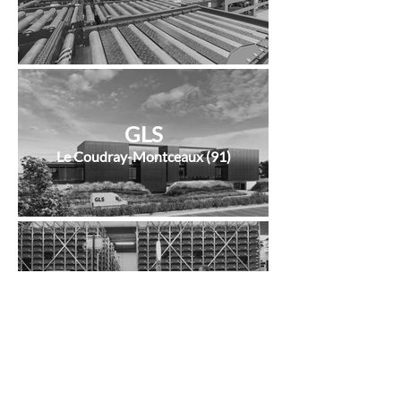
GLS
Le Coudray-Montceaux (91)
PHARMACIE
Saint-Vulbas (01)