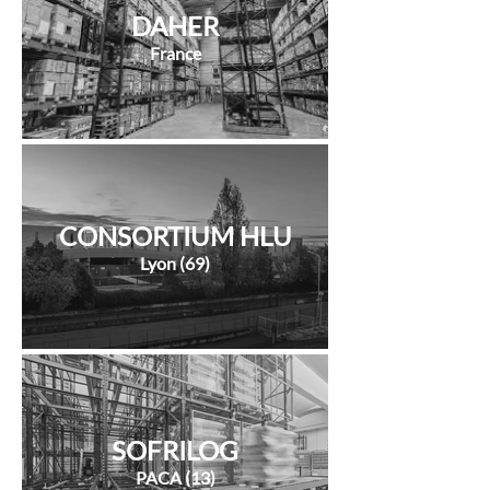
DAHER
France
CONSORTIUM HLU
Lyon (69)
SOFRILOG
PACA (13)