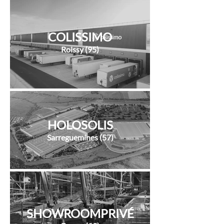
COLISSIMO
Roissy (95)
HOLOSOLIS
Sarreguemines (57)
SHOWROOMPRIVÉ